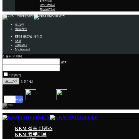
전라북도
광주광역시
부산광역시
로그인
회원가입
KKM 글로벌 사이트
상점
장바구니
My Account
사용자 아이디
암호
기억하기
회원가입
소셜 로그인
로그인 Google
로그인 Kakao
로그인 Naver
KKM 셀프 디펜스
KKM 컴뱃티브