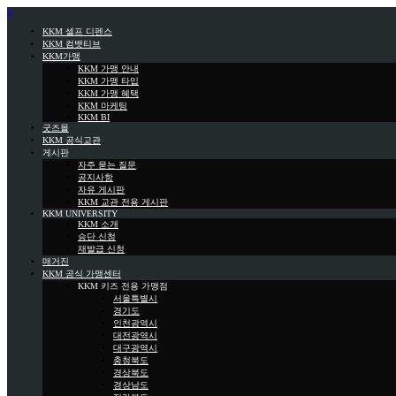
0
KKM 셀프 디펜스
KKM 컴뱃티브
KKM가맹
KKM 가맹 안내
KKM 가맹 타입
KKM 가맹 혜택
KKM 마케팅
KKM BI
굿즈몰
KKM 공식교관
게시판
자주 묻는 질문
공지사항
자유 게시판
KKM 교관 전용 게시판
KKM UNIVERSITY
KKM 소개
승단 신청
재발급 신청
매거진
KKM 공식 가맹센터
KKM 키즈 전용 가맹점
서울특별시
경기도
인천광역시
대전광역시
대구광역시
충청북도
경상북도
경상남도