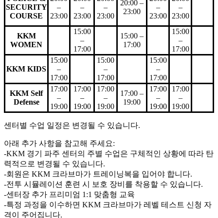
20:00 –
SECURITY
–
–
–
–
–
23:00
COURSE
23:00
23:00
23:00
23:00
23:00
15:00
15:00
KKM
15:00 –
–
–
WOMEN
17:00
17:00
17:00
15:00
15:00
15:00
KKM KIDS
–
–
–
17:00
17:00
17:00
17:00
17:00
17:00
17:00
17:00
KKM Self
17:00 –
–
–
–
–
–
Defense
19:00
19:00
19:00
19:00
19:00
19:00
센터별 수업 일정은 변경될 수 있습니다.
아래 추가 사항을 참고해 주세요:
-KKM 경기 파주 센터의 주별 수업은 구체적인 상황에 따라 탄
력적으로 변경될 수 있습니다.
-회원은 KKM 크라브마가 트레이닝복을 입어야 합니다.
-전투 시뮬레이션 훈련 시 보호 장비를 착용할 수 있습니다.
-센터장 추가 프리미엄 1:1 맞춤형 교육
-특정 과정을 이수하면 KKM 크라브마가 레벨 테스트 신청 자
격이 주어집니다.