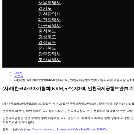
서울특별시
경기도
인천광역시
대전광역시
대구광역시
충청북도
경상북도
경상남도
전라북도
광주광역시
부산광역시
Home
미분류
(사)대한크라브마가협회[KKM]•(주)지360, 인천국제공항보안㈜ 기동타격대 대응역량 강화를
(사)대한크라브마가협회[KKM]•(주)지360, 인천국제공항보안㈜ 
(사)대한크라브마가협회와 ㈜지360은 지난 23일 인천국제공항보안㈜와 기동타격대 대응역량 강화를
관계자에 따르면, 이번 협약은 국가중요시설인 인천국제공항의 보안 현장에서 발생할 수 있는 각종 
인천국제공항은 연간 수천만 명이 이용하는 국가 관문으로, 예측하기 어려운 돌발 상황과 다양한 안전 
지속적으로 제기돼 왔다.
출처 : 시선뉴스 (
https://www.sisunnews.co.kr/news/articleView.html?idxno=234913
)