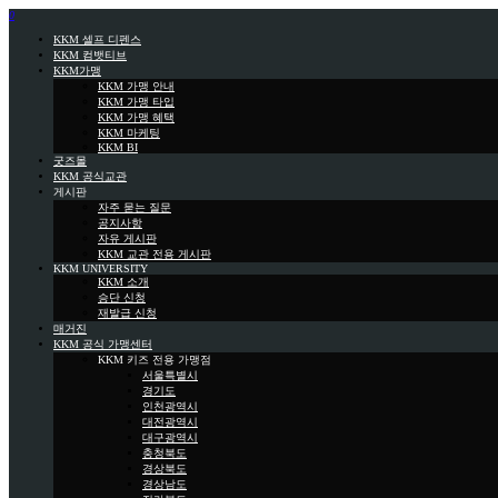
0
KKM 셀프 디펜스
KKM 컴뱃티브
KKM가맹
KKM 가맹 안내
KKM 가맹 타입
KKM 가맹 혜택
KKM 마케팅
KKM BI
굿즈몰
KKM 공식교관
게시판
자주 묻는 질문
공지사항
자유 게시판
KKM 교관 전용 게시판
KKM UNIVERSITY
KKM 소개
승단 신청
재발급 신청
매거진
KKM 공식 가맹센터
KKM 키즈 전용 가맹점
서울특별시
경기도
인천광역시
대전광역시
대구광역시
충청북도
경상북도
경상남도