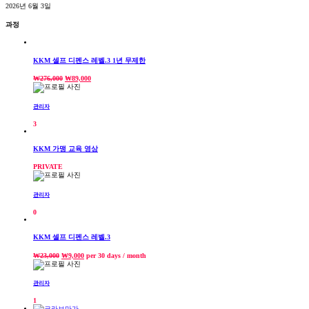
2026년 6월 3일
과정
KKM 셀프 디펜스 레벨.3 1년 무제한
₩
276,000
₩
89,000
관리자
3
KKM 가맹 교육 영상
PRIVATE
관리자
0
KKM 셀프 디펜스 레벨.3
₩
23,000
₩
9,000
per 30 days
/ month
관리자
1