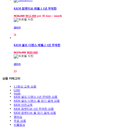
KKM 컴뱃티브 레벨.1 1년 무제한
₩
30,000
₩
12,000
per 30 days
/ month
관리자
11
KKM 셀프 디펜스 레벨.2 1년 무제한
₩
276,000
₩
89,000
관리자
23
상품 카테고리
1:1화상 교육 상품
G360
goods
KKM 셀프 디펜스 1년 무제한 상품
KKM 셀프 디펜스 월 정기 결제 상품
KKM 안전교육
KKM 컴뱃티브 1년 무제한 상품
KKM 컴뱃티브 월 정기 결제 상품
멤버십
무료 상품
비활동성