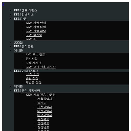
0
KKM 셀프 디펜스
KKM 컴뱃티브
KKM가맹
KKM 가맹 안내
KKM 가맹 타입
KKM 가맹 혜택
KKM 마케팅
KKM BI
굿즈몰
KKM 공식교관
게시판
자주 묻는 질문
공지사항
자유 게시판
KKM 교관 전용 게시판
KKM UNIVERSITY
KKM 소개
승단 신청
재발급 신청
매거진
KKM 공식 가맹센터
KKM 키즈 전용 가맹점
서울특별시
경기도
인천광역시
대전광역시
대구광역시
충청북도
경상북도
경상남도