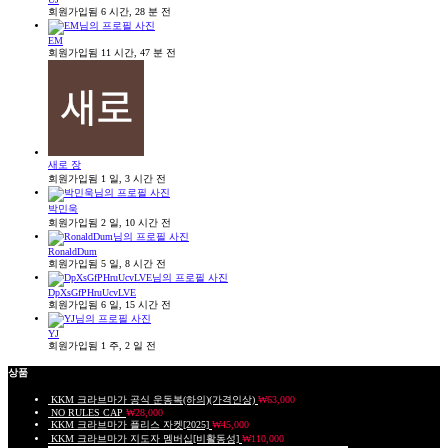
회원가입됨 6 시간, 28 분 전
EM
회원가입됨 11 시간, 47 분 전
새로 장
회원가입됨 1 일, 3 시간 전
박민욱
회원가입됨 2 일, 10 시간 전
RonaldDum
회원가입됨 5 일, 8 시간 전
DpXsGfPHruUcvLVE
회원가입됨 6 일, 15 시간 전
YJ
회원가입됨 1 주, 2 일 전
상품
KKM 크라브마가 공식 운동복(하의)(가격인상)
₩
63,000
NO RULES CAP
₩
28,000
KKM 크라브마가 플리스 자켓[2025]
₩
45,000
KKM 크라브마가 지도자 멤버십[비활동성]
₩
110,000