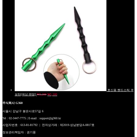
호신용 핸드스틱 쿠
보탄[색상:랜덤]
₩
2,200
₩
1,500
주식회사 G360
서울시 강남구 봉은사로57길 6
Tel : 02-3447-7775 | E-mail : support@g360.kr
사업자번호 : 613-81-81792 | 전자상거래 : 제2019-성남분당A-0817호
정보관리책임자 : 권기풍