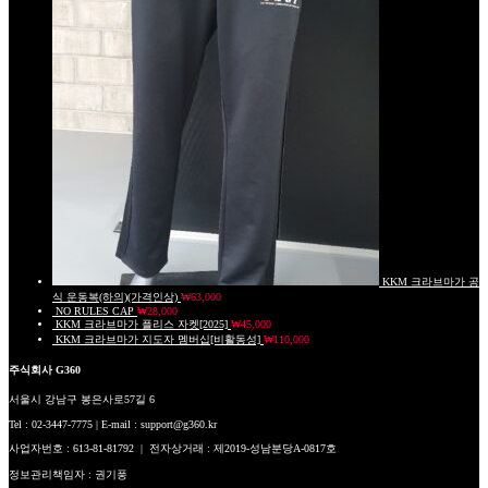
KKM 크라브마가 공
식 운동복(하의)(가격인상)
₩
63,000
NO RULES CAP
₩
28,000
KKM 크라브마가 플리스 자켓[2025]
₩
45,000
KKM 크라브마가 지도자 멤버십[비활동성]
₩
110,000
주식회사 G360
서울시 강남구 봉은사로57길 6
Tel : 02-3447-7775 | E-mail : support@g360.kr
사업자번호 : 613-81-81792 | 전자상거래 : 제2019-성남분당A-0817호
정보관리책임자 : 권기풍