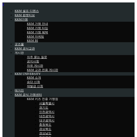
0
KKM 셀프 디펜스
KKM 컴뱃티브
KKM가맹
KKM 가맹 안내
KKM 가맹 타입
KKM 가맹 혜택
KKM 마케팅
KKM BI
굿즈몰
KKM 공식교관
게시판
자주 묻는 질문
공지사항
자유 게시판
KKM 교관 전용 게시판
KKM UNIVERSITY
KKM 소개
승단 신청
재발급 신청
매거진
KKM 공식 가맹센터
KKM 키즈 전용 가맹점
서울특별시
경기도
인천광역시
대전광역시
대구광역시
충청북도
경상북도
경상남도