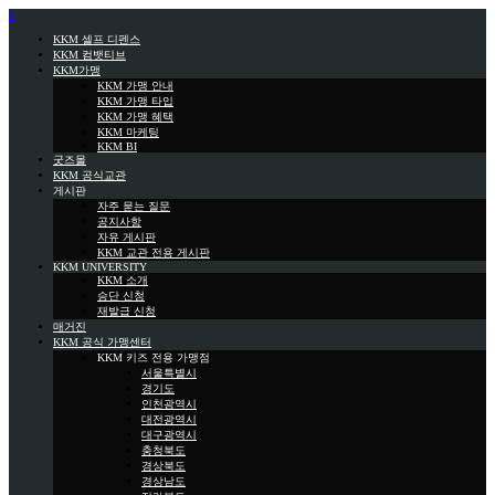
0
KKM 셀프 디펜스
KKM 컴뱃티브
KKM가맹
KKM 가맹 안내
KKM 가맹 타입
KKM 가맹 혜택
KKM 마케팅
KKM BI
굿즈몰
KKM 공식교관
게시판
자주 묻는 질문
공지사항
자유 게시판
KKM 교관 전용 게시판
KKM UNIVERSITY
KKM 소개
승단 신청
재발급 신청
매거진
KKM 공식 가맹센터
KKM 키즈 전용 가맹점
서울특별시
경기도
인천광역시
대전광역시
대구광역시
충청북도
경상북도
경상남도