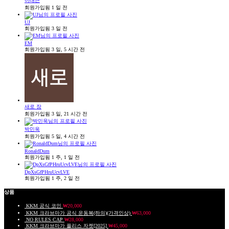
이대근
회원가입됨 1 일 전
UJ
회원가입됨 3 일 전
EM
회원가입됨 3 일, 5 시간 전
새로 장
회원가입됨 3 일, 21 시간 전
박민욱
회원가입됨 5 일, 4 시간 전
RonaldDum
회원가입됨 1 주, 1 일 전
DpXsGfPHruUcvLVE
회원가입됨 1 주, 2 일 전
상품
KKM 공식 코인
₩
20,000
KKM 크라브마가 공식 운동복(하의)(가격인상)
₩
63,000
NO RULES CAP
₩
28,000
KKM 크라브마가 플리스 자켓[2025]
₩
45,000