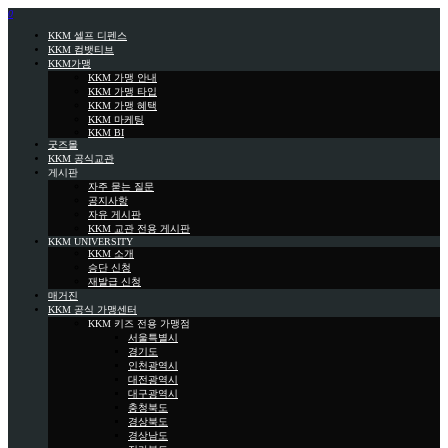
0
KKM 셀프 디펜스
KKM 컴뱃티브
KKM가맹
KKM 가맹 안내
KKM 가맹 타입
KKM 가맹 혜택
KKM 마케팅
KKM BI
굿즈몰
KKM 공식교관
게시판
자주 묻는 질문
공지사항
자유 게시판
KKM 교관 전용 게시판
KKM UNIVERSITY
KKM 소개
승단 신청
재발급 신청
매거진
KKM 공식 가맹센터
KKM 키즈 전용 가맹점
서울특별시
경기도
인천광역시
대전광역시
대구광역시
충청북도
경상북도
경상남도