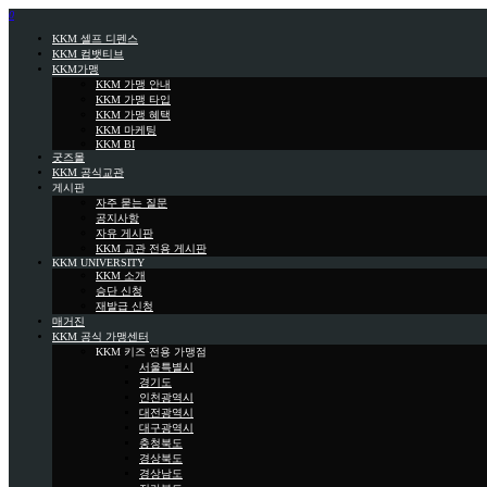
0
KKM 셀프 디펜스
KKM 컴뱃티브
KKM가맹
KKM 가맹 안내
KKM 가맹 타입
KKM 가맹 혜택
KKM 마케팅
KKM BI
굿즈몰
KKM 공식교관
게시판
자주 묻는 질문
공지사항
자유 게시판
KKM 교관 전용 게시판
KKM UNIVERSITY
KKM 소개
승단 신청
재발급 신청
매거진
KKM 공식 가맹센터
KKM 키즈 전용 가맹점
서울특별시
경기도
인천광역시
대전광역시
대구광역시
충청북도
경상북도
경상남도