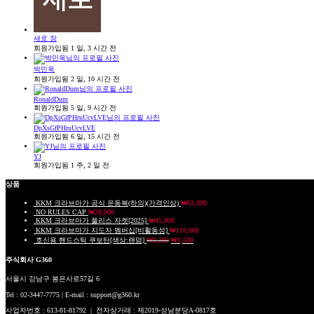
새로 장
회원가입됨 1 일, 3 시간 전
박민욱
회원가입됨 2 일, 10 시간 전
RonaldDum
회원가입됨 5 일, 9 시간 전
DpXsGfPHruUcvLVE
회원가입됨 6 일, 15 시간 전
YJ
회원가입됨 1 주, 2 일 전
상품
KKM 크라브마가 공식 운동복(하의)(가격인상)
₩
63,000
NO RULES CAP
₩
28,000
KKM 크라브마가 플리스 자켓[2025]
₩
45,000
KKM 크라브마가 지도자 멤버십[비활동성]
₩
110,000
호신용 핸드스틱 쿠보탄[색상:랜덤]
₩
2,200
₩
1,500
주식회사 G360
서울시 강남구 봉은사로57길 6
Tel : 02-3447-7775 | E-mail : support@g360.kr
사업자번호 : 613-81-81792 | 전자상거래 : 제2019-성남분당A-0817호