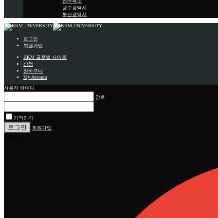
전라북도
광주광역시
부산광역시
로그인
회원가입
KKM 글로벌 사이트
상점
장바구니
My Account
사용자 아이디
암호
기억하기
회원가입
소셜 로그인