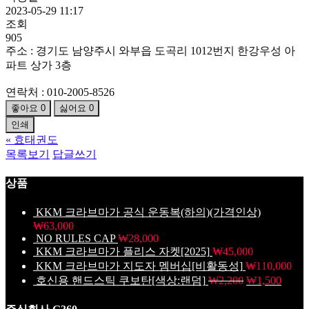
2023-05-29 11:17
조회
905
주소 : 경기도 남양주시 와부읍 도곡리 1012번지 한강우성 아
파트 상가 3층
연락처 : 010-2005-8526
좋아요
0
싫어요
0
인쇄
«
효태권도
목록보기
답글쓰기
상품
KKM 크라브마가 공식 운동복(하의)(가격인상)
₩
63,000
NO RULES CAP
₩
28,000
KKM 크라브마가 플리스 자켓[2025]
₩
45,000
KKM 크라브마가 지도자 멤버십[비활동성]
₩
110,000
호신용 핸드스틱 쿠보탄[색상:랜덤]
₩
2,200
₩
1,500